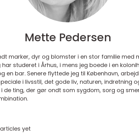
Mette Pedersen
andt marker, dyr og blomster i en stor familie m
 har studeret i Århus, i mens jeg boede i en kol
og en bar. Senere flyttede jeg til København, arbejd
peciale i livsstil, det gode liv, naturen, indretning 
 i de ting, der gør ondt som sygdom, sorg og smer
ombination.
rticles yet