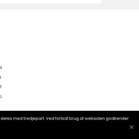
u
s
s
t
p
ion deles med tredjepart. Ved fortsat brug af websiden godkender