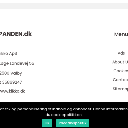
PANDEN.
dk
Men
Ads
About U
Cookie
Contac
Sitema
www.klikko.dk
, statistik og personalisering af indhold og annoncer. Denne informat
du cookiepolitikken.
Ok
Privatlivspolitik