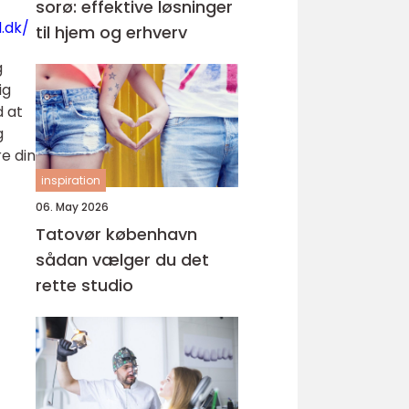
sorø: effektive løsninger
.dk/
til hjem og erhverv
g
ig
d at
g
re din
inspiration
06. May 2026
Tatovør københavn
sådan vælger du det
rette studio