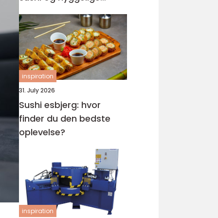
rammer
inspiration
31. July 2026
Sushi esbjerg: hvor
finder du den bedste
oplevelse?
inspiration