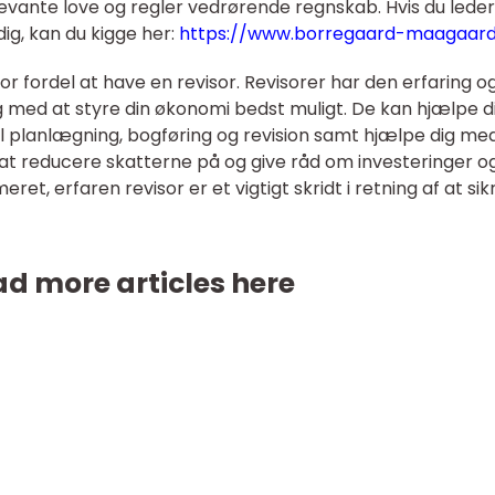
levante love og regler vedrørende regnskab. Hvis du leder
ig, kan du kigge her:
https://www.borregaard-maagaard
or fordel at have en revisor. Revisorer har den erfaring o
dig med at styre din økonomi bedst muligt. De kan hjælpe d
l planlægning, bogføring og revision samt hjælpe dig me
at reducere skatterne på og give råd om investeringer o
et, erfaren revisor er et vigtigt skridt i retning af at sik
d more articles here