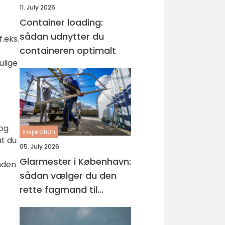
11. July 2026
Container loading:
sådan udnytter du
f.eks.
containeren optimalt
ulige
 og
inspiration
at du
05. July 2026
Glarmester i København:
anden
sådan vælger du den
rette fagmand til
glasopgaver