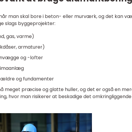
når man skal bore i beton- eller murværk, og det kan væ
ge slags byggeprojekter:
nd, gas, varme)
tikdåser, armaturer)
onvægge og -lofter
klimaanlæg
 kældre og fundamenter
 meget præcise og glatte huller, og det er også en mer
ng, hvor man risikerer at beskadige det omkringliggende