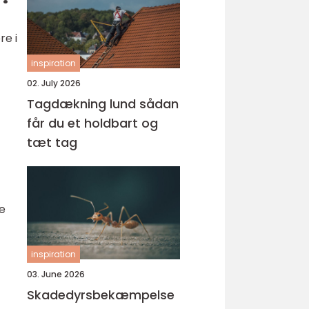
re i
inspiration
02. July 2026
Tagdækning lund sådan
får du et holdbart og
tæt tag
e
inspiration
03. June 2026
Skadedyrsbekæmpelse