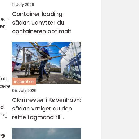
11. July 2026
Container loading:
e, -
sådan udnytter du
ær i
containeren optimalt
alt.
inspiration
skære
05. July 2026
Glarmester i København:
ed
sådan vælger du den
 og
rette fagmand til
glasopgaver
g?