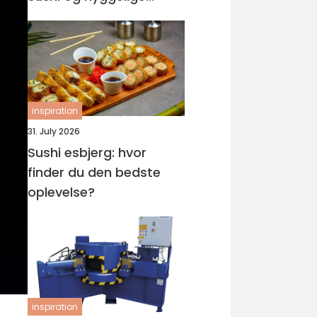
rammer
inspiration
31. July 2026
Sushi esbjerg: hvor
finder du den bedste
oplevelse?
inspiration