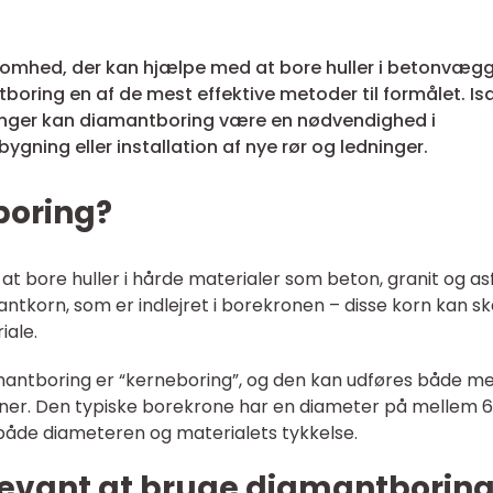
ksomhed, der kan hjælpe med at bore huller i betonvægg
tboring en af de mest effektive metoder til formålet. Is
ger kan diamantboring være en nødvendighed i
gning eller installation af nye rør og ledninger.
boring?
at bore huller i hårde materialer som beton, granit og asf
antkorn, som er indlejret i borekronen – disse korn kan 
iale.
mantboring er “kerneboring”, og den kan udføres både m
ner. Den typiske borekrone har en diameter på mellem 6
åde diameteren og materialets tykkelse.
elevant at bruge diamantborin