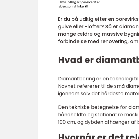
Er du på udkig efter en borevir
gulve eller -lofter? Så er diaman
mange ældre og massive bygnin
forbindelse med renovering, omby
Hvad er diamant
Diamantboring er en teknologi til 
Navnet refererer til de små diam
igennem selv det hårdeste mater
Den tekniske betegnelse for dia
håndholdte og stationære maski
100 cm, og dybden afhænger af b
Hvornår er det r