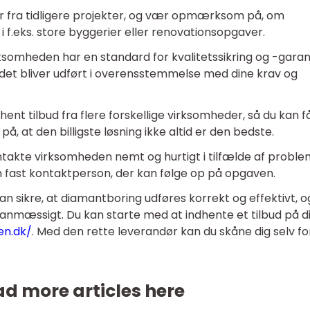
r fra tidligere projekter, og vær opmærksom på, om
 f.eks. store byggerier eller renovationsopgaver.
ksomheden har en standard for kvalitetssikring og -garant
jdet bliver udført i overensstemmelse med dine krav og
nt tilbud fra flere forskellige virksomheder, så du kan f
, at den billigste løsning ikke altid er den bedste.
ntakte virksomheden nemt og hurtigt i tilfælde af probl
en fast kontaktperson, der kan følge op på opgaven.
sikre, at diamantboring udføres korrekt og effektivt, o
anmæssigt. Du kan starte med at indhente et tilbud på d
en.dk/
. Med den rette leverandør kan du skåne dig selv fo
d more articles here