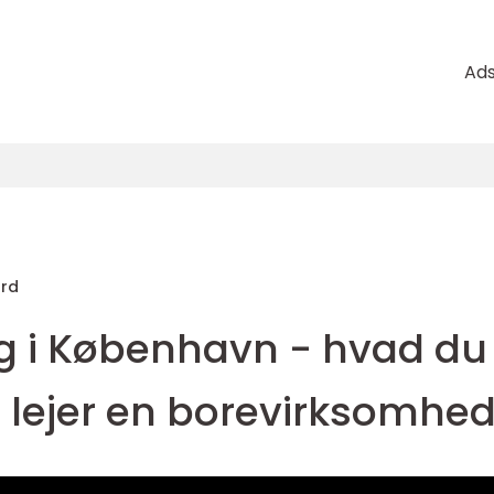
Ad
ard
g i København - hvad du
u lejer en borevirksomhe