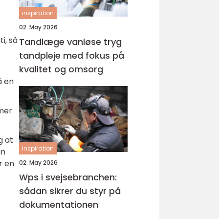
inspiration
02. May 2026
i, så
Tandlæge vanløse tryg
tandpleje med fokus på
kvalitet og omsorg
å en
emer
g at
inspiration
in
r en
02. May 2026
Wps i svejsebranchen:
sådan sikrer du styr på
dokumentationen