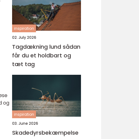
inspiration
02. July 2026
Tagdækning lund sådan
får du et holdbart og
tæt tag
løse
d og
inspiration
03. June 2026
Skadedyrsbekæmpelse