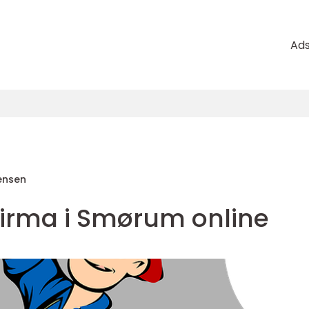
Ad
ensen
firma i Smørum online