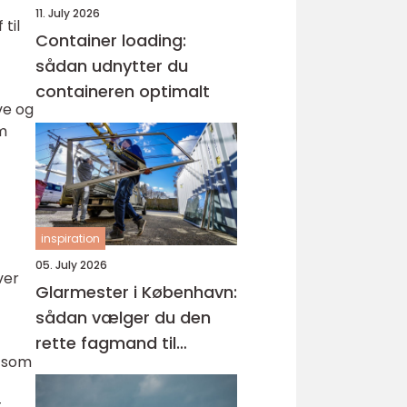
11. July 2026
til
Container loading:
sådan udnytter du
containeren optimalt
ve og
m
t
inspiration
05. July 2026
ver
Glarmester i København:
sådan vælger du den
rette fagmand til
t som
glasopgaver
t