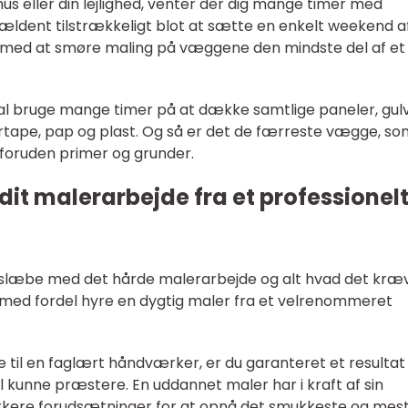
 hus eller din lejlighed, venter der dig mange timer med
jældent tilstrækkeligt blot at sætte en enkelt weekend af 
 med at smøre maling på væggene den mindste del af et
kal bruge mange timer på at dække samtlige paneler, gul
tape, pap og plast. Og så er det de færreste vægge, so
 foruden primer og grunder.
 dit malerarbejde fra et professionel
e og slæbe med det hårde malerarbejde og alt hvad det kræ
 med fordel hyre en dygtig maler fra et velrenommeret
e til en faglært håndværker, er du garanteret et resulta
il kunne præstere. En uddannet maler har i kraft af sin
ærkere forudsætninger for at opnå det smukkeste og mes