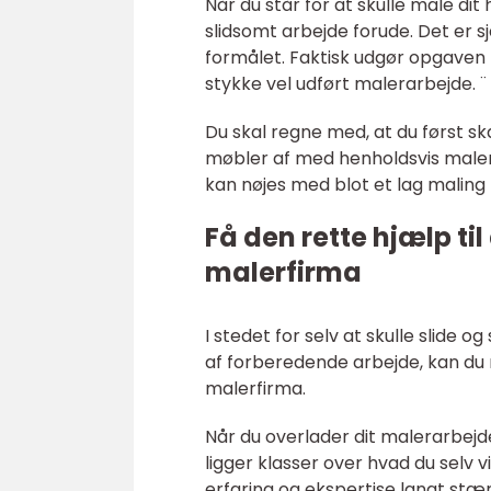
Når du står for at skulle male dit
slidsomt arbejde forude. Det er s
formålet. Faktisk udgør opgaven
stykke vel udført malerarbejde. ¨
Du skal regne med, at du først s
møbler af med henholdsvis maler
kan nøjes med blot et lag maling
Få den rette hjælp til
malerfirma
I stedet for selv at skulle slid
af forberedende arbejde, kan du
malerfirma.
Når du overlader dit malerarbejd
ligger klasser over hvad du selv v
erfaring og ekspertise langt st