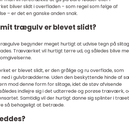
 bliver slidt i overfladen – som regel som følge af
lse – er det en ganske anden snak.
it trægulv er blevet slidt?
rægulve begynder meget hurtigt at udvise tegn på slitag
ades. Træværket vil hurtigt tørre ud, og således blive m
 omgivelserne.
rket er blevet slidt, er den grålige og ru overflade, som
s ned i gulvbrædderne. Uden den beskyttende hinde af 
ærn mod denne form for slitage, idet de støv afvisende
således indlejre sig i det udtørrede og porøse træværk, 
sartet. Samtidig vil der hurtigt danne sig splinter i træet
ere så behageligt at betræde.
 reddes?