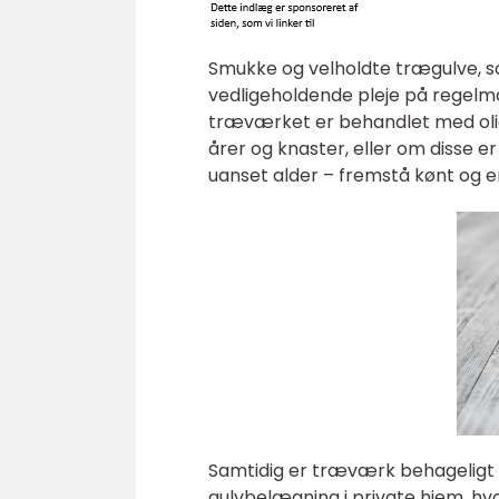
Smukke og velholdte trægulve, 
vedligeholdende pleje på regelmæ
træværket er behandlet med oli
årer og knaster, eller om disse er
uanset alder – fremstå kønt og en
Samtidig er træværk behageligt 
gulvbelægning i private hjem, hvo