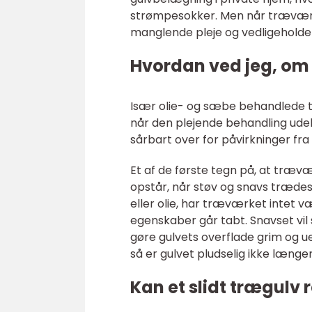
strømpesokker. Men når træværket
manglende pleje og vedligeholde
Hvordan ved jeg, om m
Især olie- og sæbe behandlede t
når den plejende behandling udel
sårbart over for påvirkninger fra
Et af de første tegn på, at trævæ
opstår, når støv og snavs træde
eller olie, har træværket intet v
egenskaber går tabt. Snavset vil 
gøre gulvets overflade grim og uen
så er gulvet pludselig ikke læng
Kan et slidt trægulv