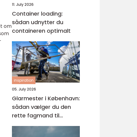
11. July 2026
Container loading:
sådan udnytter du
et om
containeren optimalt
 som
–
inspiration
05. July 2026
Glarmester i København:
sådan vælger du den
rette fagmand til
glasopgaver