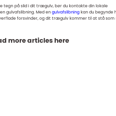
 tegn på slid i dit trægulv, bør du kontakte din lokale
 en gulvafslibning. Med en
gulvafslibning
kan du begynde h
erflade forsvinder, og dit trægulv kommer til at stå som 
d more articles here