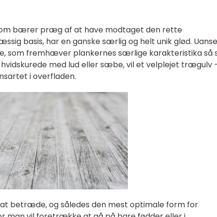
som bærer præg af at have modtaget den rette
ssig basis, har en ganske særlig og helt unik glød. Uans
e, som fremhæver plankernes særlige karakteristika så
 hvidskurede med lud eller sæbe, vil et velplejet trægulv 
sartet i overfladen.
at betræde, og således den mest optimale form for
r man vil foretrække at gå på bare fødder eller i