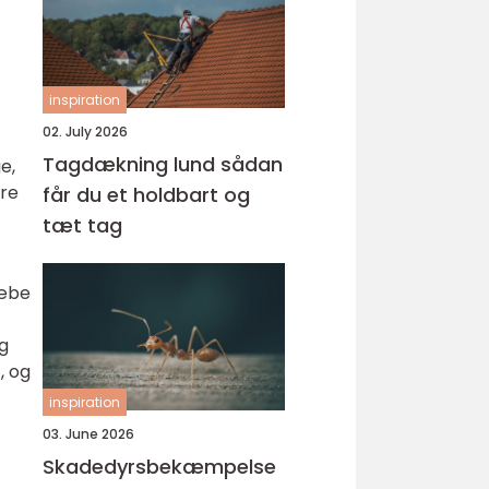
inspiration
02. July 2026
Tagdækning lund sådan
e,
ere
får du et holdbart og
tæt tag
sæbe
og
, og
inspiration
03. June 2026
Skadedyrsbekæmpelse