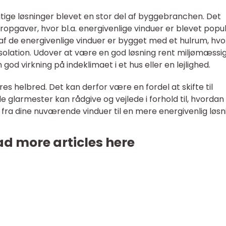
tige løsninger blevet en stor del af byggebranchen. Det
opgaver, hvor bl.a. energivenlige vinduer er blevet pop
 de energivenlige vinduer er bygget med et hulrum, hvo
isolation. Udover at være en god løsning rent miljømæssig
god virkning på indeklimaet i et hus eller en lejlighed.
ores helbred. Det kan derfor være en fordel at skifte til
le glarmester kan rådgive og vejlede i forhold til, hvordan
te fra dine nuværende vinduer til en mere energivenlig løsn
d more articles here