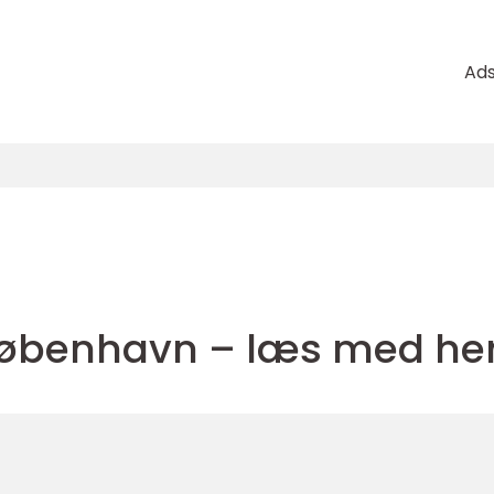
Ad
København – læs med he