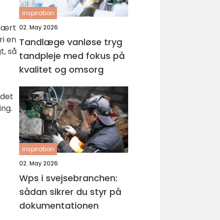
inspiration
ulært
02. May 2026
ri en
Tandlæge vanløse tryg
t, så
tandpleje med fokus på
kvalitet og omsorg
 det
ing.
inspiration
02. May 2026
Wps i svejsebranchen:
sådan sikrer du styr på
dokumentationen