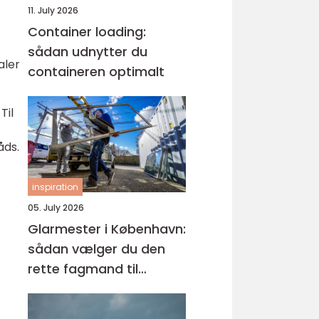
11. July 2026
Container loading:
sådan udnytter du
aler
containeren optimalt
Til
åds.
inspiration
05. July 2026
Glarmester i København:
sådan vælger du den
rette fagmand til
glasopgaver