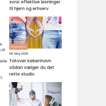
sorø: effektive løsninger
til hjem og erhverv
ge
inspiration
 af
06. May 2026
Tatovør københavn
elle
sådan vælger du det
rette studio
m,