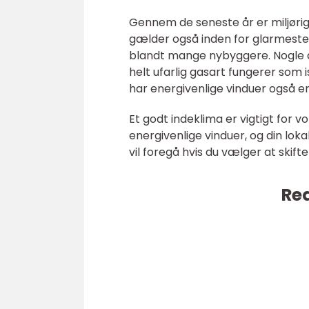
Gennem de seneste år er miljørig
gælder også inden for glarmester
blandt mange nybyggere. Nogle af
helt ufarlig gasart fungerer som 
har energivenlige vinduer også en 
Et godt indeklima er vigtigt for v
energivenlige vinduer, og din loka
vil foregå hvis du vælger at skif
Rea