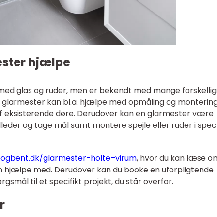
ster hjælpe
 med glas og ruder, men er bekendt med mange forskelli
larmester kan bl.a. hjælpe med opmåling og montering
g af eksisterende døre. Derudover kan en glarmester være
eder og tage mål samt montere spejle eller ruder i speci
kogbent.dk/glarmester-holte–virum
, hvor du kan læse o
n hjælpe med. Derudover kan du booke en uforpligtende
gsmål til et specifikt projekt, du står overfor.
r