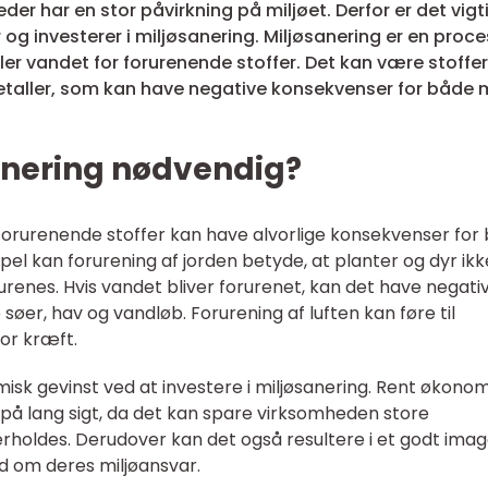
er har en stor påvirkning på miljøet. Derfor er det vigti
g investerer i miljøsanering. Miljøsanering er en proce
ller vandet for forurenende stoffer. Det kan være stoffer
metaller, som kan have negative konsekvenser for både m
sanering nødvendig?
i forurenende stoffer kan have alvorlige konsekvenser for
el kan forurening af jorden betyde, at planter og dyr ikk
urenes. Hvis vandet bliver forurenet, kan det have negati
søer, hav og vandløb. Forurening af luften kan føre til
for kræft.
sk gevinst ved at investere i miljøsanering. Rent økonom
på lang sigt, da det kan spare virksomheden store
erholdes. Derudover kan det også resultere i et godt imag
d om deres miljøansvar.