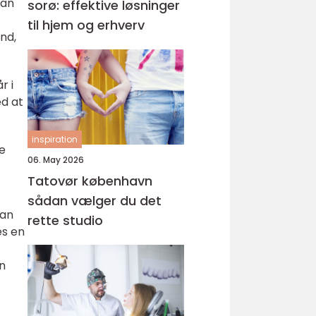
man
sorø: effektive løsninger
til hjem og erhverv
nd,
r i
ed at
inspiration
se
06. May 2026
Tatovør københavn
sådan vælger du det
kan
rette studio
es en
an