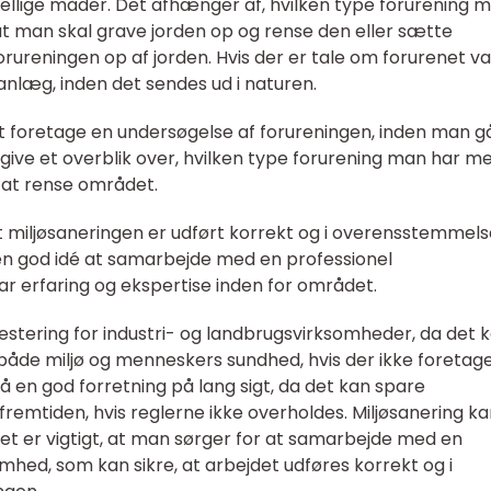
kellige måder. Det afhænger af, hvilken type forurening 
t man skal grave jorden op og rense den eller sætte
rureningen op af jorden. Hvis der er tale om forurenet va
anlæg, inden det sendes ud i naturen.
 foretage en undersøgelse af forureningen, inden man gå
give et overblik over, hvilken type forurening man har m
e at rense området.
, at miljøsaneringen er udført korrekt og i overensstemmel
en god idé at samarbejde med en professionel
r erfaring og ekspertise inden for området.
vestering for industri- og landbrugsvirksomheder, da det 
både miljø og menneskers sundhed, hvis der ikke foretag
å en god forretning på lang sigt, da det kan spare
remtiden, hvis reglerne ikke overholdes. Miljøsanering k
det er vigtigt, at man sørger for at samarbejde med en
mhed, som kan sikre, at arbejdet udføres korrekt og i