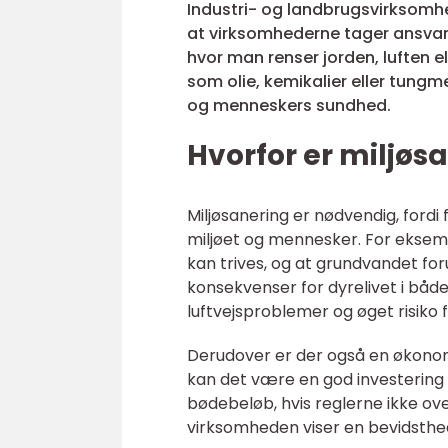
Industri- og landbrugsvirksomhed
at virksomhederne tager ansvar o
hvor man renser jorden, luften e
som olie, kemikalier eller tung
og menneskers sundhed.
Hvorfor er miljø
Miljøsanering er nødvendig, ford
miljøet og mennesker. For eksemp
kan trives, og at grundvandet for
konsekvenser for dyrelivet i både 
luftvejsproblemer og øget risiko 
Derudover er der også en økonomi
kan det være en god investering 
bødebeløb, hvis reglerne ikke ov
virksomheden viser en bevidsthe