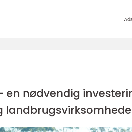
Ad
n
- en nødvendig investeri
 og landbrugsvirksomhede