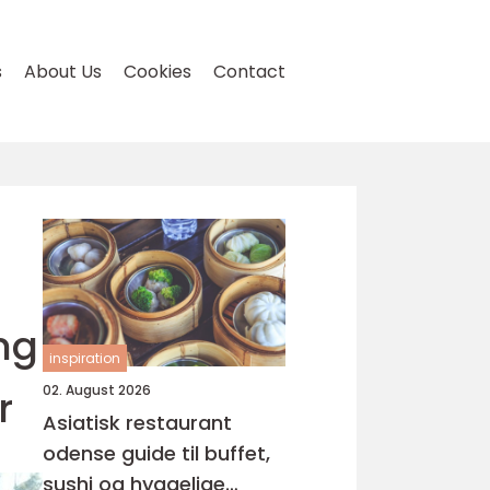
s
About Us
Cookies
Contact
ng
inspiration
r
02. August 2026
Asiatisk restaurant
odense guide til buffet,
sushi og hyggelige