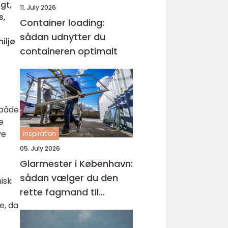
gt,
11. July 2026
s,
Container loading:
sådan udnytter du
iljø
containeren optimalt
 både
e
ve
inspiration
05. July 2026
Glarmester i København:
sådan vælger du den
isk
rette fagmand til
e, da
glasopgaver