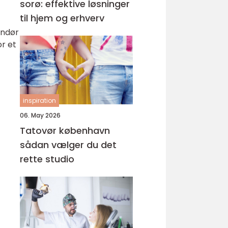
sorø: effektive løsninger
til hjem og erhverv
andør
r et
inspiration
06. May 2026
Tatovør københavn
sådan vælger du det
rette studio