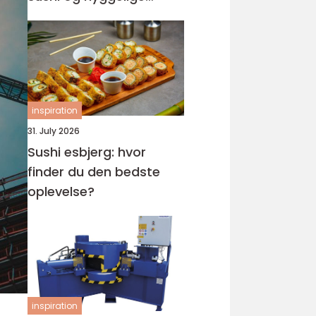
rammer
inspiration
31. July 2026
Sushi esbjerg: hvor
finder du den bedste
oplevelse?
inspiration