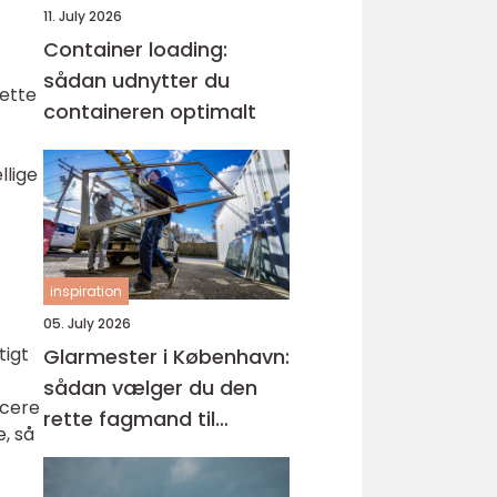
11. July 2026
Container loading:
sådan udnytter du
rette
containeren optimalt
llige
inspiration
05. July 2026
tigt
Glarmester i København:
sådan vælger du den
ucere
rette fagmand til
, så
glasopgaver