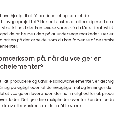
have hjælp til at få produceret og samlet de
il byggeprojektet? Her er kunsten at alliere sig med de 
stærkt hold der kan levere varen, så du får et fantastisk
 god ide at bruge tiden på at undersøge markedet. Der er
og prisen på det arbejde, som du kan forvente af de forske
elementer.
opmærksom på, når du vælger en
ichelementer?
il at producere og udvikle sandwichelementer, er det vig
år sig på vigtigheden af de nøjagtige mål og løsninger du
el at vælge en leverandør, der har mulighed for at prod
overflader. Det gør dine muligheder over for kunden bedre
e krav eller ønsker som der måtte være.