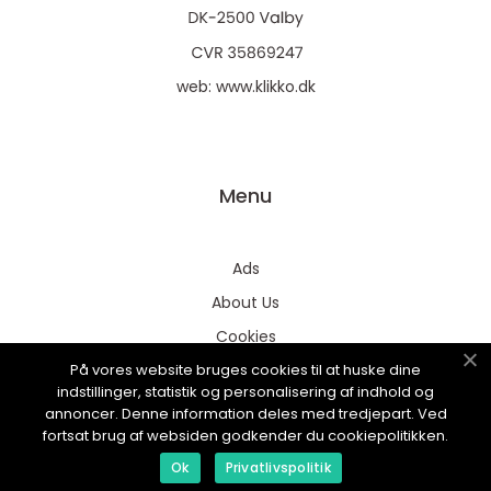
web:
www.klikko.dk
Menu
Ads
About Us
Cookies
På vores website bruges cookies til at huske dine
Contact
indstillinger, statistik og personalisering af indhold og
Sitemap
annoncer. Denne information deles med tredjepart. Ved
fortsat brug af websiden godkender du cookiepolitikken.
Ok
Privatlivspolitik