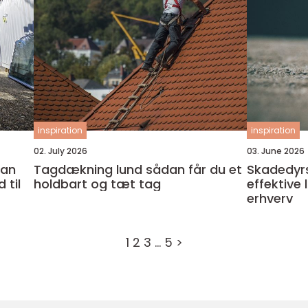
inspiration
inspiration
02. July 2026
03. June 2026
dan
Tagdækning lund sådan får du et
Skadedyr
 til
holdbart og tæt tag
effektive 
erhverv
1
2
3
…
5
>