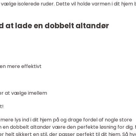
 vælge isolerede ruder. Dette vil holde varmen i dit hjem
d at lade en dobbelt altandør
en mere effektivt
der at vælge imellem
t!
mere lys ind i dit hjem på og drage fordel af nogle store
 en dobbelt altandør være den perfekte løsning for dig.
elt sikkert en stil, der passer perfekt til dit hjem. Så hv