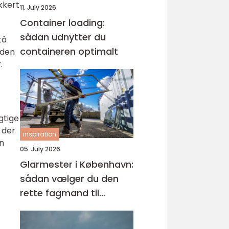
kkert
11. July 2026
Container loading:
sådan udnytter du
tå
containeren optimalt
lden
.
gtige
 der
inspiration
n
05. July 2026
Glarmester i København:
sådan vælger du den
rette fagmand til
glasopgaver