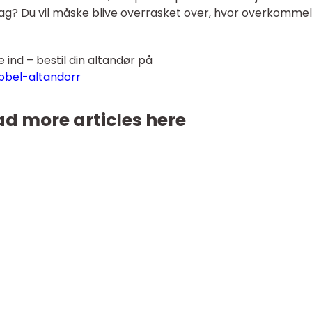
ag? Du vil måske blive overrasket over, hvor overkommel
ne ind – bestil din altandør på
ubbel-altandorr
d more articles here