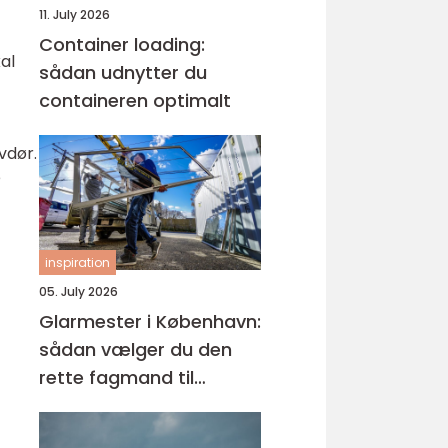
11. July 2026
Container loading:
al
sådan udnytter du
containeren optimalt
vdør.
e
inspiration
05. July 2026
Glarmester i København:
sådan vælger du den
rette fagmand til
glasopgaver