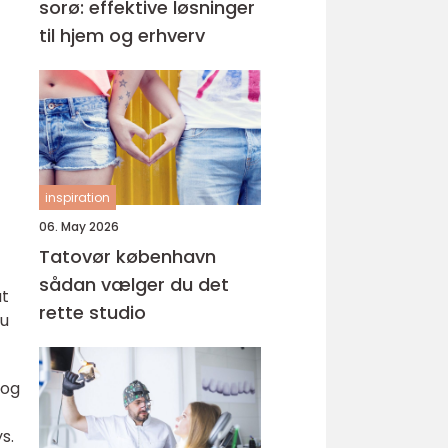
sorø: effektive løsninger
til hjem og erhverv
inspiration
06. May 2026
Tatovør københavn
sådan vælger du det
at
rette studio
du
 og
s.