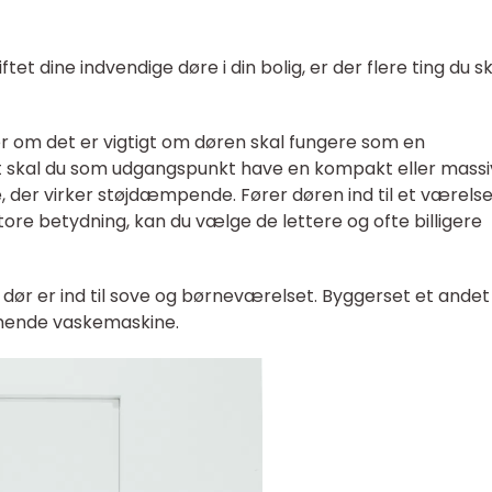
et dine indvendige døre i din bolig, er der flere ting du sk
 er om det er vigtigt om døren skal fungere som en
et skal du som udgangspunkt have en kompakt eller massi
 der virker støjdæmpende. Fører døren ind til et værels
store betydning, kan du vælge de lettere og ofte billigere
dør er ind til sove og børneværelset. Byggerset et andet
rmende vaskemaskine.