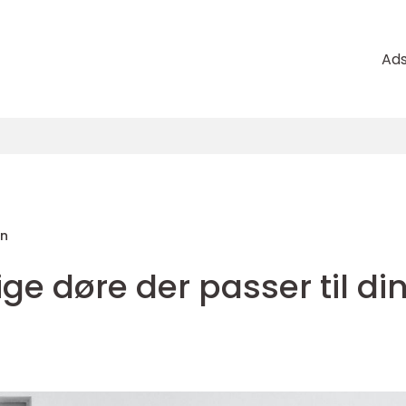
Ad
en
e døre der passer til di