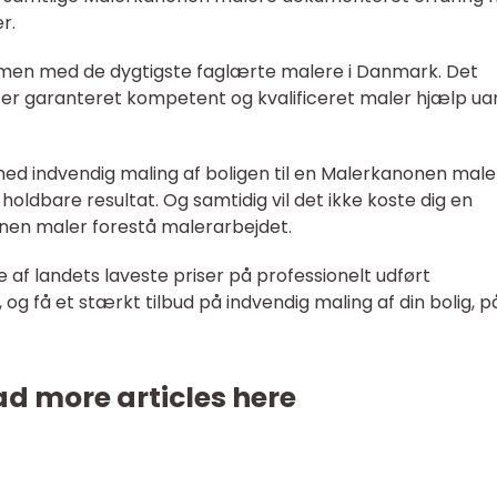
r.
en med de dygtigste faglærte malere i Danmark. Det
er garanteret kompetent og kvalificeret maler hjælp ua
ed indvendig maling af boligen til en Malerkanonen male
ldbare resultat. Og samtidig vil det ikke koste dig en
nen maler forestå malerarbejdet.
 af landets laveste priser på professionelt udført
g få et stærkt tilbud på indvendig maling af din bolig, p
d more articles here