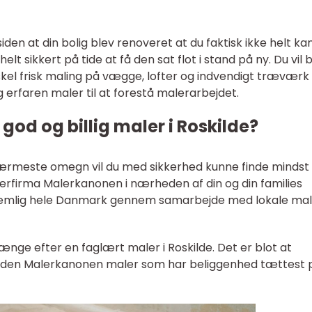
den at din bolig blev renoveret at du faktisk ikke helt ka
lt sikkert på tide at få den sat flot i stand på ny. Du vil b
skel frisk maling på vægge, lofter og indvendigt træværk
g erfaren maler til at forestå malerarbejdet.
 god og billig maler i Roskilde?
r nærmeste omegn vil du med sikkerhed kunne finde mindst
lerfirma Malerkanonen i nærheden af din og din families
mlig hele Danmark gennem samarbejde med lokale ma
ænge efter en faglært maler i Roskilde. Det er blot at
 den Malerkanonen maler som har beliggenhed tættest 