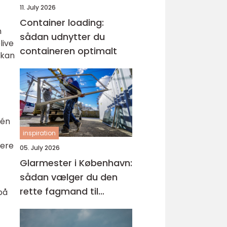
11. July 2026
Container loading:
n
sådan udnytter du
live
containeren optimalt
 kan
 én
inspiration
lere
05. July 2026
Glarmester i København:
sådan vælger du den
rette fagmand til
på
glasopgaver