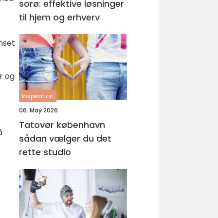
sorø: effektive løsninger
til hjem og erhverv
nset
r og
inspiration
06. May 2026
Tatovør københavn
å
sådan vælger du det
rette studio