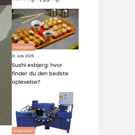
rammer
inspiration
31. July 2026
Sushi esbjerg: hvor
finder du den bedste
oplevelse?
inspiration