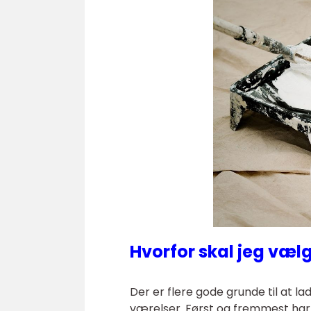
Hvorfor skal jeg væl
Der er flere gode grunde til at l
værelser. Først og fremmest ha