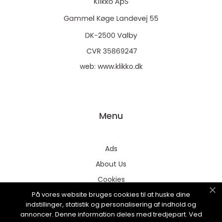
web:
www.klikko.dk
Menu
Ads
About Us
Cookies
På vores website bruges cookies til at huske dine
Contact
indstillinger, statistik og personalisering af indhold og
Sitemap
annoncer. Denne information deles med tredjepart. Ved