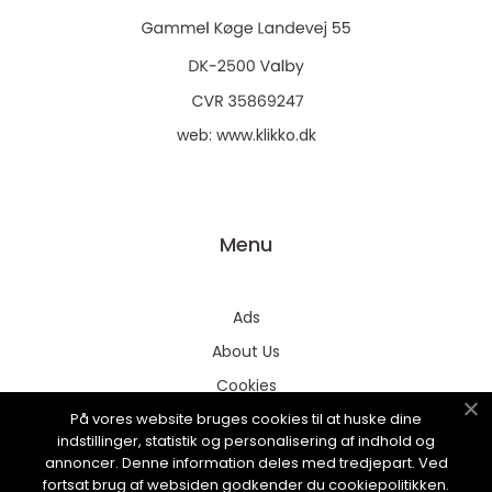
web:
www.klikko.dk
Menu
Ads
About Us
Cookies
På vores website bruges cookies til at huske dine
Contact
indstillinger, statistik og personalisering af indhold og
Sitemap
annoncer. Denne information deles med tredjepart. Ved
fortsat brug af websiden godkender du cookiepolitikken.