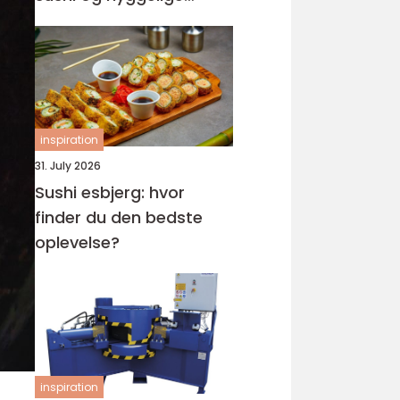
rammer
inspiration
31. July 2026
Sushi esbjerg: hvor
finder du den bedste
oplevelse?
inspiration