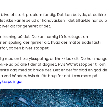
 blive et stort problem for dig. Det kan betyde, at du ikke
ndet ikke kan løbe ud af håndvasken. I det tilfælde har du 
bliver alt for generet af det.
em løsning på det. Du kan nemlig få foretaget en
r en spuling, der fjerner alt, hvad der måtte sidde fast i
erfor, at den bliver stoppet.
dig med en højtryksspuling, er lihn-kloak.dk. De har mange
kke ud på alle tider af døgnet. Hvis WC’et stopper til om
næste dag med at bruge det. Det er derfor altid en god ide
a ved hånden, hvis du får brug for det. Læs mere på
yksspulinger