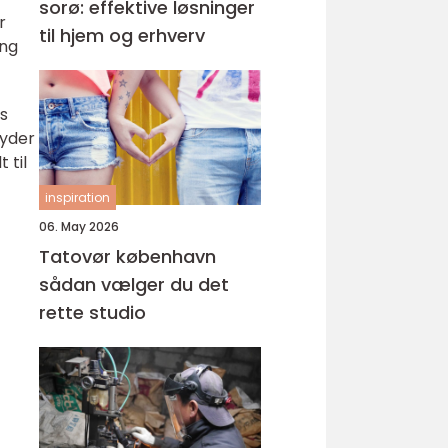
sorø: effektive løsninger
r
til hjem og erhverv
ing
es
tyder
 til
inspiration
06. May 2026
Tatovør københavn
sådan vælger du det
rette studio