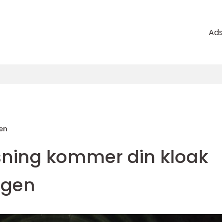
Ad
sen
ning kommer din kloak
 igen