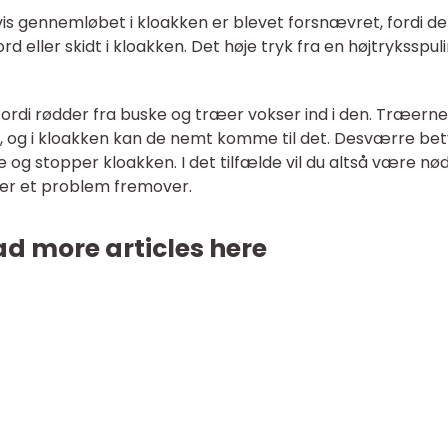
s gennemløbet i kloakken er blevet forsnævret, fordi de
rd eller skidt i kloakken. Det høje tryk fra en højtryksspul
fordi rødder fra buske og træer vokser ind i den. Træern
d, og i kloakken kan de nemt komme til det. Desværre be
og stopper kloakken. I det tilfælde vil du altså være nødt
 er et problem fremover.
d more articles here