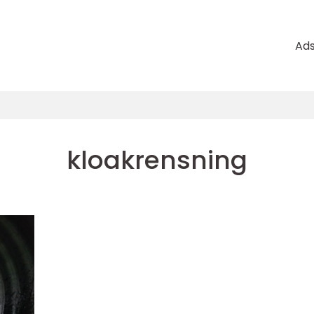
Ad
kloakrensning