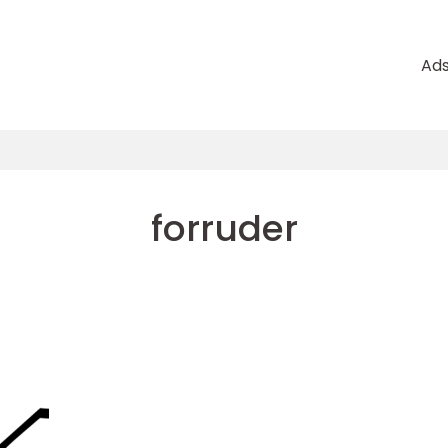
Ad
forruder