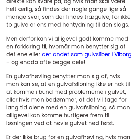
direkte kan svare på, og hvis man skal være
helt ærlig, så findes der nogle gange lige så
mange svar, som der findes trægulve, for ikke
to gulve er ens med hentydning til den slags.
Men derfor kan vi alligevel godt komme med
en forklaring til, hvornår man benytter sig af
det ene eller
det andet som gulvsliber i Viborg
– og endda ofte begge dele!
En gulvafhøvling benytter man sig af, hvis
man kan se, at en gulvafslibning ikke er nok til
at komme i bund med problemerne i gulvet,
eller hvis man bedømmer, at det vil tage for
lang tid alene med en gulvafslibning, så man
alligevel kan komme hurtigere frem til
løsningen ved at høvle gulvet ned først.
Er der ikke brug for en gulvafhøvling, hvis man