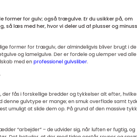
le former for gulv; også trægulve. Er du usikker på, om
ig, så læs med her, hvor vi deler ud af plusser og minus
ige former for trægulv, der almindeligvis bliver brugt i de
gulve og lamelgulve. Der er fordele og ulemper ved alle
elskab med en
professionel gulvsliber
.
r
er fås i forskellige bredder og tykkelser alt efter, hvilk
d denne gulvtype er mange; en smuk overflade samt tyde
st umuligt at slide dem op. På grund af den massive tykk
der “arbejder” – de udvider sig, når luften er fugtig, og
tør. Det betyder, at der med tiden opstår revner og spr