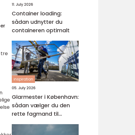
11. July 2026
Container loading:
sådan udnytter du
ser
containeren optimalt
 tre
inspiration
05. July 2026
en
Glarmester i København:
lige
sådan vælger du den
else
rette fagmand til
glasopgaver
ækker