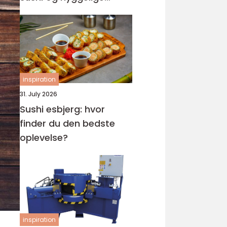
rammer
inspiration
31. July 2026
Sushi esbjerg: hvor
finder du den bedste
oplevelse?
inspiration