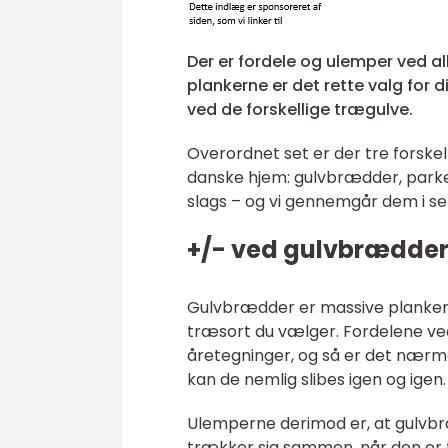
Der er fordele og ulemper ved al
plankerne er det rette valg for d
ved de forskellige trægulve.
Overordnet set er der tre forskell
danske hjem: gulvbrædder, parket
slags – og vi gennemgår dem i s
+/- ved gulvbrædde
Gulvbrædder er massive planker, d
træsort du vælger. Fordelene ve
åretegninger, og så er det nærme
kan de nemlig slibes igen og igen.
Ulemperne derimod er, at gulvbræd
trækker sig sammen, når den er 