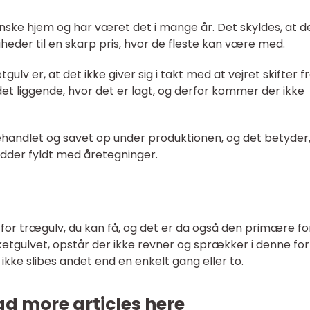
nske hjem og har været det i mange år. Det skyldes, at d
eder til en skarp pris, hvor de fleste kan være med.
lv er, at det ikke giver sig i takt med at vejret skifter f
 det liggende, hvor det er lagt, og derfor kommer der ikke
handlet og savet op under produktionen, og det betyder,
dder fyldt med åretegninger.
 for trægulv, du kan få, og det er da også den primære fo
etgulvet, opstår der ikke revner og sprækker i denne fo
ikke slibes andet end en enkelt gang eller to.
d more articles here