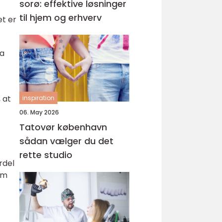
sorø: effektive løsninger
til hjem og erhverv
et er
ra
 at
inspiration
06. May 2026
Tatovør københavn
sådan vælger du det
rette studio
rdel
rm