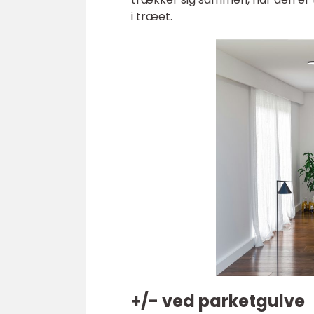
i træet.
+/- ved parketgulve