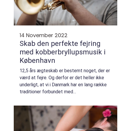
14 November 2022
Skab den perfekte fejring
med kobberbryllupsmusik i
København
12,5 års ægteskab er bestemt noget, der er
værd at fejre. Og derfor er det heller ikke
underligt, at vi i Danmark har en lang række
traditioner forbundet med
kobberbryllupsfesten. Hvis du kender nogen,
der har et nært forestående kobberbryllup,
er de...