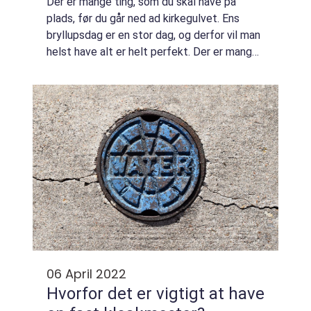
Der er mange ting, som du skal have på
plads, før du går ned ad kirkegulvet. Ens
bryllupsdag er en stor dag, og derfor vil man
helst have alt er helt perfekt. Der er mange
ting, man skal holde styr på, og man kan
hurtigt godt miste overblikket midt i...
06 April 2022
Hvorfor det er vigtigt at have