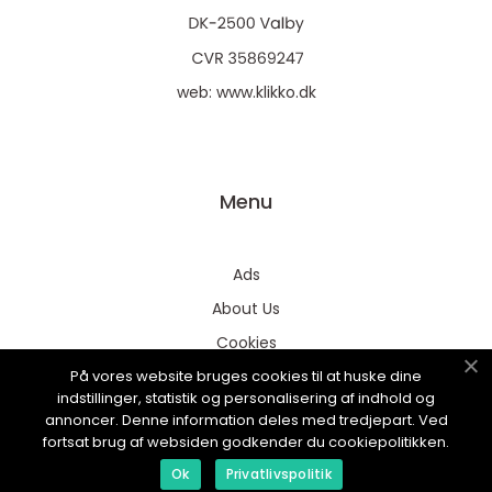
web:
www.klikko.dk
Menu
Ads
About Us
Cookies
På vores website bruges cookies til at huske dine
Contact
indstillinger, statistik og personalisering af indhold og
Sitemap
annoncer. Denne information deles med tredjepart. Ved
fortsat brug af websiden godkender du cookiepolitikken.
Ok
Privatlivspolitik