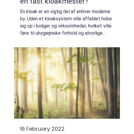
en fast kloakmester?
En kloak er en vigtig del af enhver moderne
by. Uden et kloaksystem ville affaldet hobe
sig op i boliger og virksomheder, hvilket ville
føre til uhygiejniske forhold og alvorlige
sundhedsrisici. Kloakker er også med til at
beskytte mod oversvømmelser...
16 February 2022