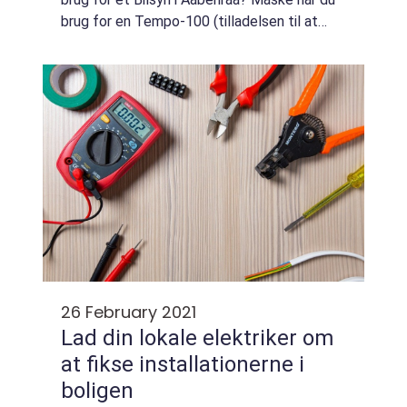
brug for en Tempo-100 (tilladelsen til at
køre op til 100 km i timen) til din
campingvogn, påhængskøretøj eller bus. Det
...
26 February 2021
Lad din lokale elektriker om
at fikse installationerne i
boligen