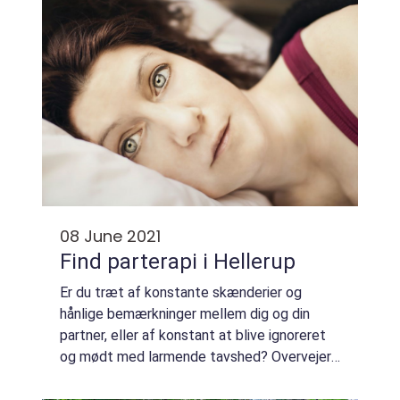
08 June 2021
Find parterapi i Hellerup
Er du træt af konstante skænderier og
hånlige bemærkninger mellem dig og din
partner, eller af konstant at blive ignoreret
og mødt med larmende tavshed? Overvejer I
at gå hver til sit fordi det er alt for svært at
få det til at fungere – men har I st...