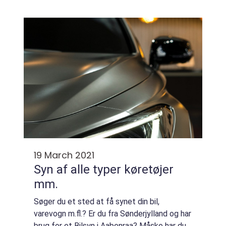
sprede sig til blomsterbeddet. Det kan du
heldigvis komme til livs med en bed...
19 March 2021
Syn af alle typer køretøjer
mm.
Søger du et sted at få synet din bil,
varevogn m.fl.? Er du fra Sønderjylland og har
brug for et Bilsyn i Aabenraa? Måske har du