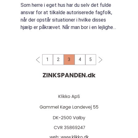
Som herre i eget hus har du selv det fulde
ansvar for at tilkalde autoriserede fagfolk,
når der opstår situationer i hvilke disses
hjælp er påkrævet. Når man bor i en lejlighed
i et bolig kompleks er hjælpen aldrig længere
væk end viceværten eller ej...
1
2
3
4
5
ZINKSPANDEN.
dk
web:
www.klikko.dk