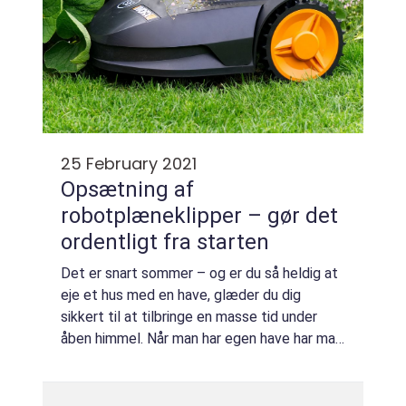
25 February 2021
Opsætning af
robotplæneklipper – gør det
ordentligt fra starten
Det er snart sommer – og er du så heldig at
eje et hus med en have, glæder du dig
sikkert til at tilbringe en masse tid under
åben himmel. Når man har egen have har man
nemlig samtidig fordelen af at kunne hygge
sig og slappe af i grønne omgivelser h...