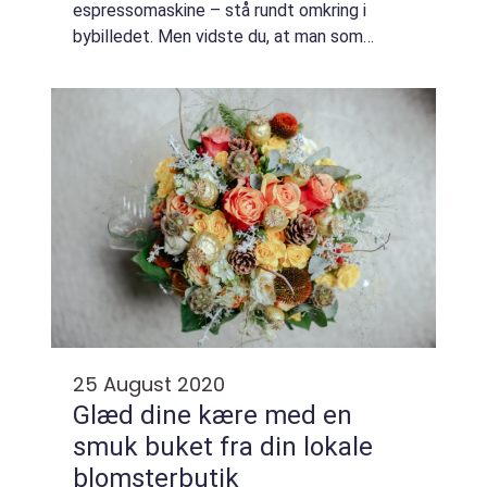
espressomaskine – stå rundt omkring i
bybilledet. Men vidste du, at man som
privatperson også kan booke en
kaffeknallert eller en kaffevogn? Book en
kaffevogn eller en kaffekna...
25 August 2020
Glæd dine kære med en
smuk buket fra din lokale
blomsterbutik