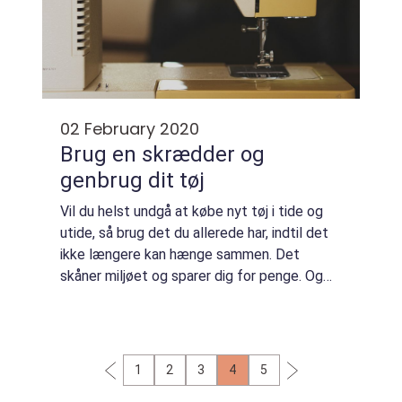
02 February 2020
Brug en skrædder og
genbrug dit tøj
Vil du helst undgå at købe nyt tøj i tide og
utide, så brug det du allerede har, indtil det
ikke længere kan hænge sammen. Det
skåner miljøet og sparer dig for penge. Og
husk så på, at skulle der gå hul i bukserne
eller sprækker lynlåsen, så kan tøje...
1
2
3
4
5