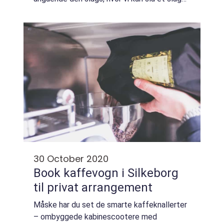
for den her:https://husblog.dk/find-den-
bedste-opbevaringsloesning-til-din-vi...
30 October 2020
Book kaffevogn i Silkeborg
til privat arrangement
Måske har du set de smarte kaffeknallerter
– ombyggede kabinescootere med